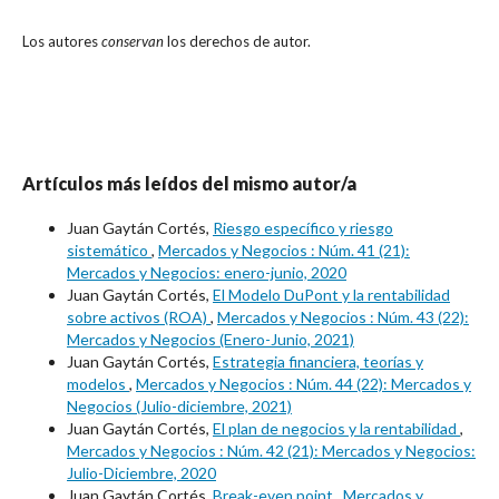
Los autores
conservan
los derechos de autor.
Artículos más leídos del mismo autor/a
Juan Gaytán Cortés,
Riesgo específico y riesgo
sistemático
,
Mercados y Negocios : Núm. 41 (21):
Mercados y Negocios: enero-junio, 2020
Juan Gaytán Cortés,
El Modelo DuPont y la rentabilidad
sobre activos (ROA)
,
Mercados y Negocios : Núm. 43 (22):
Mercados y Negocios (Enero-Junio, 2021)
Juan Gaytán Cortés,
Estrategia financiera, teorías y
modelos
,
Mercados y Negocios : Núm. 44 (22): Mercados y
Negocios (Julio-diciembre, 2021)
Juan Gaytán Cortés,
El plan de negocios y la rentabilidad
,
Mercados y Negocios : Núm. 42 (21): Mercados y Negocios:
Julio-Diciembre, 2020
Juan Gaytán Cortés,
Break-even point
,
Mercados y