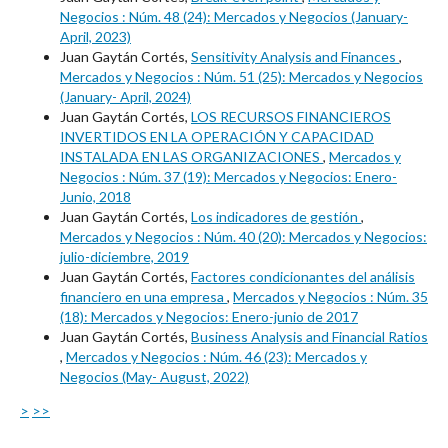
Negocios : Núm. 48 (24): Mercados y Negocios (January-
April, 2023)
Juan Gaytán Cortés,
Sensitivity Analysis and Finances
,
Mercados y Negocios : Núm. 51 (25): Mercados y Negocios
(January- April, 2024)
Juan Gaytán Cortés,
LOS RECURSOS FINANCIEROS
INVERTIDOS EN LA OPERACIÓN Y CAPACIDAD
INSTALADA EN LAS ORGANIZACIONES
,
Mercados y
Negocios : Núm. 37 (19): Mercados y Negocios: Enero-
Junio, 2018
Juan Gaytán Cortés,
Los indicadores de gestión
,
Mercados y Negocios : Núm. 40 (20): Mercados y Negocios:
julio-diciembre, 2019
Juan Gaytán Cortés,
Factores condicionantes del análisis
financiero en una empresa
,
Mercados y Negocios : Núm. 35
(18): Mercados y Negocios: Enero-junio de 2017
Juan Gaytán Cortés,
Business Analysis and Financial Ratios
,
Mercados y Negocios : Núm. 46 (23): Mercados y
Negocios (May- August, 2022)
>
>>