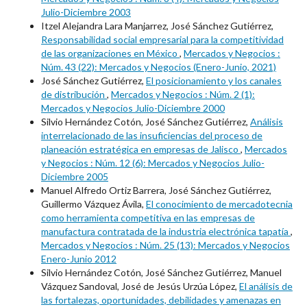
Julio-Diciembre 2003
Itzel Alejandra Lara Manjarrez, José Sánchez Gutiérrez,
Responsabilidad social empresarial para la competitividad
de las organizaciones en México
,
Mercados y Negocios :
Núm. 43 (22): Mercados y Negocios (Enero-Junio, 2021)
José Sánchez Gutiérrez,
El posicionamiento y los canales
de distribución
,
Mercados y Negocios : Núm. 2 (1):
Mercados y Negocios Julio-Diciembre 2000
Silvio Hernández Cotón, José Sánchez Gutiérrez,
Análisis
interrelacionado de las insuficiencias del proceso de
planeación estratégica en empresas de Jalisco
,
Mercados
y Negocios : Núm. 12 (6): Mercados y Negocios Julio-
Diciembre 2005
Manuel Alfredo Ortiz Barrera, José Sánchez Gutiérrez,
Guillermo Vázquez Ávila,
El conocimiento de mercadotecnia
como herramienta competitiva en las empresas de
manufactura contratada de la industria electrónica tapatía
,
Mercados y Negocios : Núm. 25 (13): Mercados y Negocios
Enero-Junio 2012
Silvio Hernández Cotón, José Sánchez Gutiérrez, Manuel
Vázquez Sandoval, José de Jesús Urzúa López,
El análisis de
las fortalezas, oportunidades, debilidades y amenazas en