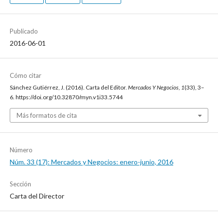
Publicado
2016-06-01
Cómo citar
Sánchez Gutiérrez, J. (2016). Carta del Editor.
Mercados Y Negocios
,
1
(33), 3–
6. https://doi.org/10.32870/myn.v1i33.5744
Más formatos de cita
Número
Núm. 33 (17): Mercados y Negocios: enero-junio, 2016
Sección
Carta del Director