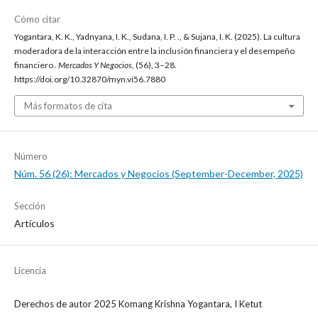
Cómo citar
Yogantara, K. K., Yadnyana, I. K., Sudana, I. P. ., & Sujana, I. K. (2025). La cultura
moderadora de la interacción entre la inclusión financiera y el desempeño
financiero .
Mercados Y Negocios
, (56), 3–28.
https://doi.org/10.32870/myn.vi56.7880
Más formatos de cita
Número
Núm. 56 (26): Mercados y Negocios (September-December, 2025)
Sección
Artículos
Licencia
Derechos de autor 2025 Komang Krishna Yogantara, I Ketut