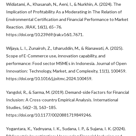
Widiatami, A., Khasanah, N., Aeni, I., & Nurkhin, A. (2024). The
Implication of Profitability As a Moderating in The Relation of
Environmental Certification and Financial Performance to Market
Reaction. JRAK, 16(1), 65–76.
https://doi.org/10.23969/jrak.v16i1.7671.
Wijaya, L. I., Zunairoh, Z., Izharuddin, M., & Rianawati, A. (2025).
Scope of E-Commerce use, innovation capability, and
performance: Food sector MSMEs in Indonesia. Journal of Open
Innovation: Technology, Market, and Complexity, 11(1), 100459.
https://doi.org/10.1016/j.joitmc.2024.100459.
Yangdol, R., & Sarma, M. (2019). Demand-side Factors for Financial
Inclusion: A Cross-country Empirical Analysis. International
Studies, 56(2–3), 163–185.
https://doi.org/10.1177/0020881719849246.
Yogantara, K., Yadnyana, I. K., Sudana, I. P., & Sujana, I. K. (2024).