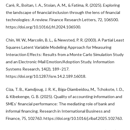
Carè, R., Boitan, I. A., Stoian, A. M., & Fatima, R. (2025). Exploring
the landscape of financial inclusion through the lens of financial
technologies: A review. Finance Research Letters, 72, 106500.
https://doi.org/10.1016/j.frl.2024.106500.
Chin, W. W., Marcolin, B. L., & Newsted, P. R. (2003). A Partial Least
Squares Latent Variable Modeling Approach for Measuring
Interaction Effects: Results from a Monte Carlo Simulation Study
and an Electronic-Mail Emotion/Adoption Study. Information
Systems Research, 14(2), 189–217.
https://doi.org/10.1287/isre.14.2.189.16018.
Ciza, T. B., Kamdjoug, J. R. K., Biga-Diambeidou, M., Tchokote, I. D.,
& Kibekenge, G. B. (2025). Quality of accounting information and
SMEs’ financial performance: The mediating role of bank and
informal financing. Research in International Business and
Finance, 75, 102763. https://doi.org/10.1016/j.ribaf.2025.102763.