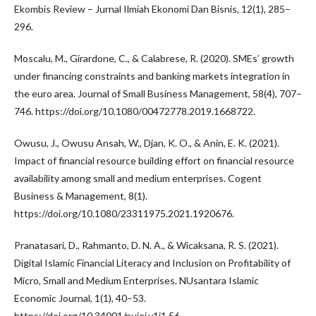
Ekombis Review – Jurnal Ilmiah Ekonomi Dan Bisnis, 12(1), 285–
296.
Moscalu, M., Girardone, C., & Calabrese, R. (2020). SMEs’ growth
under financing constraints and banking markets integration in
the euro area. Journal of Small Business Management, 58(4), 707–
746. https://doi.org/10.1080/00472778.2019.1668722.
Owusu, J., Owusu Ansah, W., Djan, K. O., & Anin, E. K. (2021).
Impact of financial resource building effort on financial resource
availability among small and medium enterprises. Cogent
Business & Management, 8(1).
https://doi.org/10.1080/23311975.2021.1920676.
Pranatasari, D., Rahmanto, D. N. A., & Wicaksana, R. S. (2021).
Digital Islamic Financial Literacy and Inclusion on Profitability of
Micro, Small and Medium Enterprises. NUsantara Islamic
Economic Journal, 1(1), 40–53.
https://doi.org/10.34001/nuiej.v1i1.56.