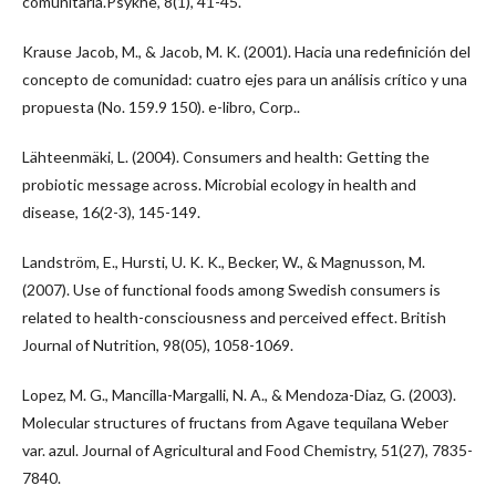
comunitaria.Psykhe, 8(1), 41-45.
Krause Jacob, M., & Jacob, M. K. (2001). Hacia una redefinición del
concepto de comunidad: cuatro ejes para un análisis crítico y una
propuesta (No. 159.9 150). e-libro, Corp..
Lähteenmäki, L. (2004). Consumers and health: Getting the
probiotic message across. Microbial ecology in health and
disease, 16(2-3), 145-149.
Landström, E., Hursti, U. K. K., Becker, W., & Magnusson, M.
(2007). Use of functional foods among Swedish consumers is
related to health-consciousness and perceived effect. British
Journal of Nutrition, 98(05), 1058-1069.
Lopez, M. G., Mancilla-Margalli, N. A., & Mendoza-Diaz, G. (2003).
Molecular structures of fructans from Agave tequilana Weber
var. azul. Journal of Agricultural and Food Chemistry, 51(27), 7835-
7840.