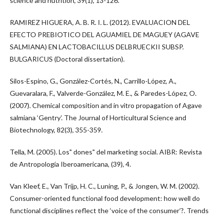
science and nutrition, 39(1), 13-126.
RAMIREZ HIGUERA, A. B. R. I. L. (2012). EVALUACION DEL
EFECTO PREBIOTICO DEL AGUAMIEL DE MAGUEY (AGAVE
SALMIANA) EN LACTOBACILLUS DELBRUECKII SUBSP.
BULGARICUS (Doctoral dissertation).
Silos-Espino, G., González-Cortés, N., Carrillo-López, A.,
Guevaralara, F., Valverde-González, M. E., & Paredes-López, O.
(2007). Chemical composition and in vitro propagation of Agave
salmiana ‘Gentry’. The Journal of Horticultural Science and
Biotechnology, 82(3), 355-359.
Tella, M. (2005). Los" dones" del marketing social. AIBR: Revista
de Antropología Iberoamericana, (39), 4.
Van Kleef, E., Van Trijp, H. C., Luning, P., & Jongen, W. M. (2002).
Consumer-oriented functional food development: how well do
functional disciplines reflect the ‘voice of the consumer’?. Trends