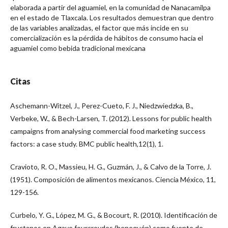
elaborada a partir del aguamiel, en la comunidad de Nanacamilpa
en el estado de Tlaxcala. Los resultados demuestran que dentro
de las variables analizadas, el factor que más incide en su
comercialización es la pérdida de hábitos de consumo hacia el
aguamiel como bebida tradicional mexicana
Citas
Aschemann-Witzel, J., Perez-Cueto, F. J., Niedzwiedzka, B.,
Verbeke, W., & Bech-Larsen, T. (2012). Lessons for public health
campaigns from analysing commercial food marketing success
factors: a case study. BMC public health,12(1), 1.
Cravioto, R. O., Massieu, H. G., Guzmán, J., & Calvo de la Torre, J.
(1951). Composición de alimentos mexicanos. Ciencia México, 11,
129-156.
Curbelo, Y. G., López, M. G., & Bocourt, R. (2010). Identificación de
fructanos en Agave fourcroydes (henequén) como fuente de