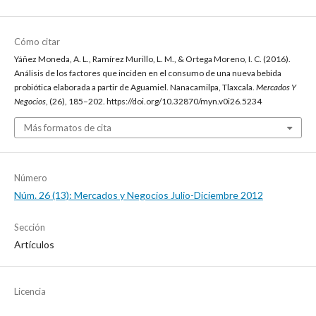
Cómo citar
Yáñez Moneda, A. L., Ramírez Murillo, L. M., & Ortega Moreno, I. C. (2016).
Análisis de los factores que inciden en el consumo de una nueva bebida
probiótica elaborada a partir de Aguamiel. Nanacamilpa, Tlaxcala.
Mercados Y
Negocios
, (26), 185–202. https://doi.org/10.32870/myn.v0i26.5234
Más formatos de cita
Número
Núm. 26 (13): Mercados y Negocios Julio-Diciembre 2012
Sección
Artículos
Licencia