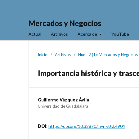
Mercados y Negocios
Actual
Archivos
Acerca de
YouTube
Inicio
/
Archivos
/
Núm. 2 (1): Mercados y Negocios
Importancia histórica y trasc
Guillermo Vázquez Ávila
Universidad de Guadalajara
DOI:
https://doi.org/10.32870/myn.v0i2.4904