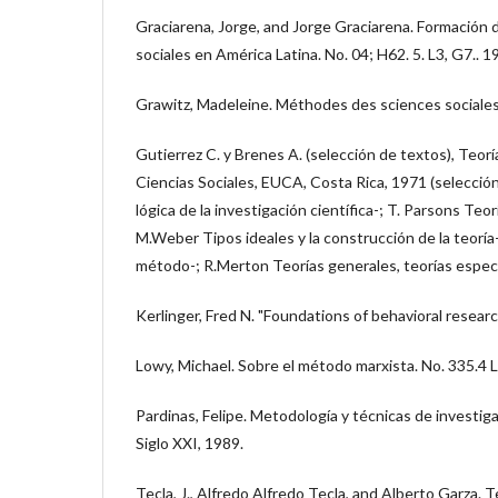
Graciarena, Jorge, and Jorge Graciarena. Formación 
sociales en América Latina. No. 04; H62. 5. L3, G7.. 1
Grawitz, Madeleine. Méthodes des sciences sociales.
Gutierrez C. y Brenes A. (selección de textos), Teor
Ciencias Sociales, EUCA, Costa Rica, 1971 (selecció
lógica de la investigación científica-; T. Parsons Teo
M.Weber Tipos ideales y la construcción de la teoría
método-; R.Merton Teorías generales, teorías especia
Kerlinger, Fred N. "Foundations of behavioral research
Lowy, Michael. Sobre el método marxista. No. 335.4 
Pardinas, Felipe. Metodología y técnicas de investiga
Siglo XXI, 1989.
Tecla, J., Alfredo Alfredo Tecla, and Alberto Garza. 