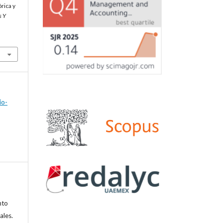
rica y
s Y
io-
nto
ales.