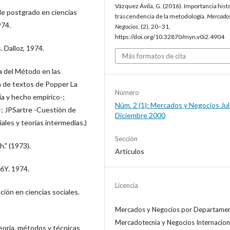
Vázquez Ávila, G. (2016). Importancia histó
de postgrado en ciencias
trascendencia de la metodología.
Mercado
974.
Negocios
, (2), 20–31.
https://doi.org/10.32870/myn.v0i2.4904
 Dalloz, 1974.
Más formatos de cita
ía del Método en las
n de textos de Popper La
Número
ría y hecho empírico-;
Núm. 2 (1): Mercados y Negocios Jul
-; JPSartre -Cuestión de
Diciembre 2000
les y teorías intermedias.)
Sección
." (1973).
Artículos
L6Y. 1974.
Licencia
ción en ciencias sociales.
Mercados y Negocios
por
Departame
Mercadotecnia y Negocios Internacion
Teoría, métodos y técnicas