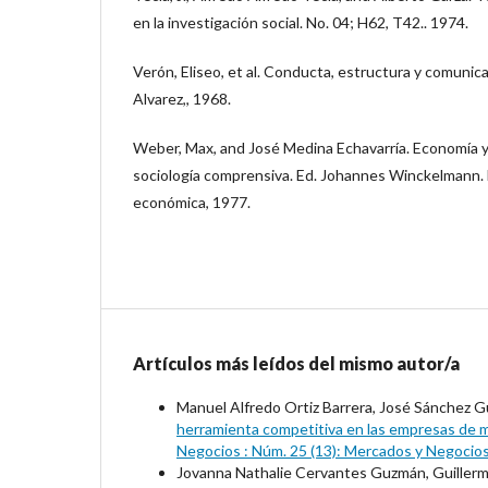
en la investigación social. No. 04; H62, T42.. 1974.
Verón, Eliseo, et al. Conducta, estructura y comunica
Alvarez,, 1968.
Weber, Max, and José Medina Echavarría. Economía 
sociología comprensiva. Ed. Johannes Winckelmann. 
económica, 1977.
Artículos más leídos del mismo autor/a
Manuel Alfredo Ortiz Barrera, José Sánchez Gu
herramienta competitiva en las empresas de m
Negocios : Núm. 25 (13): Mercados y Negocio
Jovanna Nathalie Cervantes Guzmán, Guillermo 