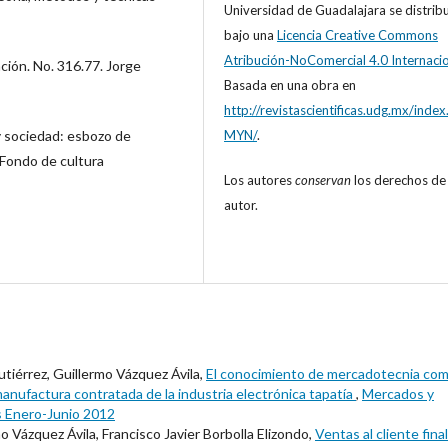
Universidad de Guadalajara
se distrib
bajo una
Licencia Creative Commons
Atribución-NoComercial 4.0 Internaci
ción. No. 316.77. Jorge
Basada en una obra en
http://revistascientificas.udg.mx/inde
MYN/
.
y sociedad: esbozo de
Fondo de cultura
Los autores
conservan
los derechos de
autor.
tiérrez, Guillermo Vázquez Ávila,
El conocimiento de mercadotecnia co
anufactura contratada de la industria electrónica tapatía
,
Mercados y
s Enero-Junio 2012
Vázquez Ávila, Francisco Javier Borbolla Elizondo,
Ventas al cliente fina