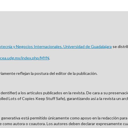
ecnia y Negocios Internacionales. Universidad de Guadalajara
se distr
ucea.udg.mx/index.php/MYN
.
amente reflejan la postura del editor de la publicación.
ntifier) a los artículos publicados en la revista. De cara a su preservació
lled Lots of Copies Keep Stuff Safe), garantizando así a la revista un a
cial generativa está permitido únicamente como apoyo en la redacción para m
arse como autora o coautora. Los autores deben declarar expresamente c