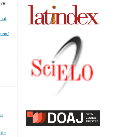
uye
onal
.
x.php/
mo
l de