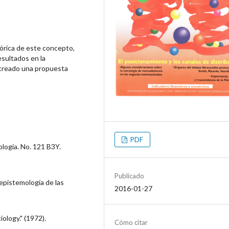
tórica de este concepto,
sultados en la
o creado una propuesta
PDF
logía. No. 121 B3Y.
Publicado
 epistemología de las
2016-01-27
ology." (1972).
Cómo citar