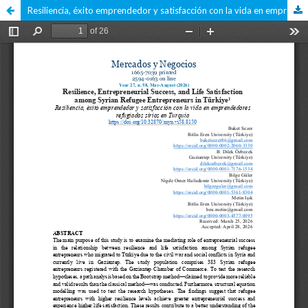
Resiliencia, éxito emprendedor y satisfacción con la vida en emprendedores refugiados sirios en Turquía